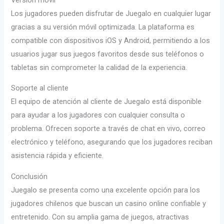
Los jugadores pueden disfrutar de Juegalo en cualquier lugar
gracias a su versión móvil optimizada. La plataforma es
compatible con dispositivos iOS y Android, permitiendo a los
usuarios jugar sus juegos favoritos desde sus teléfonos o
tabletas sin comprometer la calidad de la experiencia.
Soporte al cliente
El equipo de atención al cliente de Juegalo está disponible
para ayudar a los jugadores con cualquier consulta o
problema. Ofrecen soporte a través de chat en vivo, correo
electrónico y teléfono, asegurando que los jugadores reciban
asistencia rápida y eficiente.
Conclusión
Juegalo se presenta como una excelente opción para los
jugadores chilenos que buscan un casino online confiable y
entretenido. Con su amplia gama de juegos, atractivas