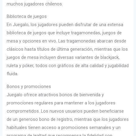
muchos jugadores chilenos.
Biblioteca de juegos
En Juegalo, los jugadores pueden disfrutar de una extensa
biblioteca de juegos que incluye tragamonedas, juegos de
mesa y opciones en vivo. Las tragamonedas abarcan desde
clásicos hasta títulos de última generación, mientras que los
juegos de mesa incluyen diversas variantes de blackjack,
ruleta y póker, todos con gráficos de alta calidad y jugabilidad
fluida.
Bonos y promociones
Juegalo ofrece atractivos bonos de bienvenida y
promociones regulares para mantener a los jugadores
comprometidos. Los nuevos usuarios pueden beneficiarse
de un generoso bono de registro, mientras que los jugadores
habituales tienen acceso a promociones semanales y un
programa de lealtad que recompensa la fidelidad con