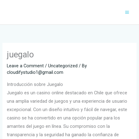
Skip
to
content
juegalo
Leave a Comment
/
Uncategorized
/ By
cloudifystudio1@gmail.com
Introducción sobre Juegalo
Juegalo es un casino online destacado en Chile que ofrece
una amplia variedad de juegos y una experiencia de usuario
excepcional. Con un diseño intuitivo y fácil de navegar, este
casino se ha convertido en una opción popular para los
amantes del juego en línea. Su compromiso con la
transparencia y la seguridad ha ganado la confianza de