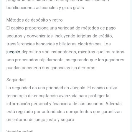
bonificaciones adicionales y giros gratis.
Métodos de depósito y retiro
El casino proporciona una variedad de métodos de pago
seguros y convenientes, incluyendo tarjetas de crédito,
transferencias bancarias y billeteras electrónicas. Los
juegalo
depósitos son instantáneos, mientras que los retiros
son procesados rápidamente, asegurando que los jugadores
puedan acceder a sus ganancias sin demoras.
Seguridad
La seguridad es una prioridad en Juegalo. El casino utiliza
tecnología de encriptación avanzada para proteger la
información personal y financiera de sus usuarios. Además,
está regulado por autoridades competentes que garantizan
un entorno de juego justo y seguro.
Versión móvil