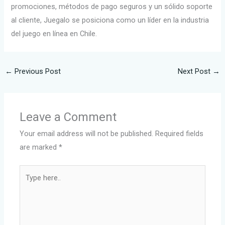
promociones, métodos de pago seguros y un sólido soporte
al cliente, Juegalo se posiciona como un líder en la industria
del juego en línea en Chile.
←
Previous Post
Next Post
→
Leave a Comment
Your email address will not be published.
Required fields
are marked
*
Type
here..