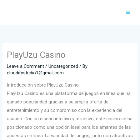
Skip
to
content
PlayUzu Casino
Leave a Comment
/
Uncategorized
/ By
cloudifystudio1@gmail.com
Introducción sobre PlayUzu Casino
PlayUzu Casino es una plataforma de juegos en línea que ha
ganado popularidad gracias a su amplia oferta de
entretenimiento y su compromiso con la experiencia del
usuario. Con un diseño intuitivo y atractivo, este casino se ha
posicionado como una opción ideal para los amantes de las
apuestas en línea. La variedad de juegos, junto con atractivos