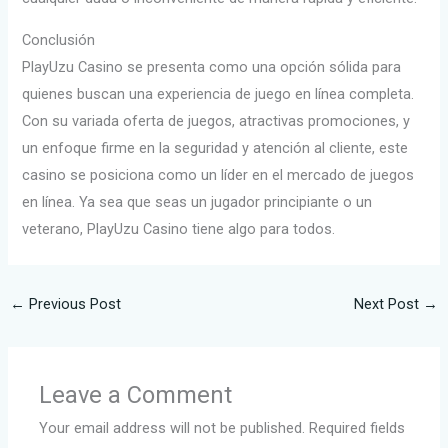
Conclusión
PlayUzu Casino se presenta como una opción sólida para
quienes buscan una experiencia de juego en línea completa.
Con su variada oferta de juegos, atractivas promociones, y
un enfoque firme en la seguridad y atención al cliente, este
casino se posiciona como un líder en el mercado de juegos
en línea. Ya sea que seas un jugador principiante o un
veterano, PlayUzu Casino tiene algo para todos.
←
Previous Post
Next Post
→
Leave a Comment
Your email address will not be published.
Required fields