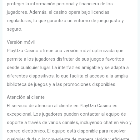
proteger la información personal y financiera de los
jugadores. Además, el casino opera bajo licencias
reguladoras, lo que garantiza un entorno de juego justo y
seguro.
Versión móvil
PlayUzu Casino ofrece una versión móvil optimizada que
permite a los jugadores disfrutar de sus juegos favoritos
desde cualquier lugar. La interfaz es amigable y se adapta a
diferentes dispositivos, lo que facilita el acceso a la amplia
biblioteca de juegos y a las promociones disponibles.
Atención al cliente
El servicio de atención al cliente en PlayUzu Casino es
excepcional. Los jugadores pueden contactar al equipo de
soporte a través de varios canales, incluyendo chat en vivo y
correo electrónico. El equipo está disponible para resolver
cualquier duda o inconveniente de manera rápida y eficiente.